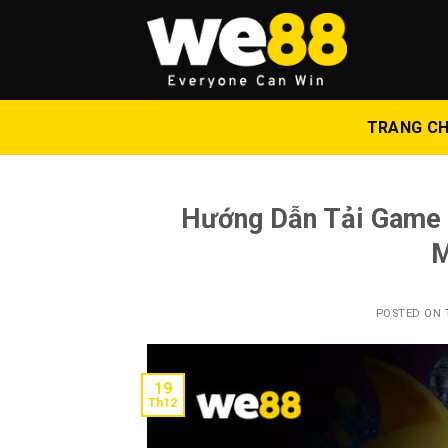
Skip
to
content
TRANG C
Hướng Dẫn Tải Game 
M
POSTED ON
19
Th12