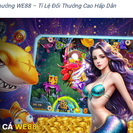
hưởng WE88 – Tỉ Lệ Đổi Thưởng Cao Hấp Dẫn