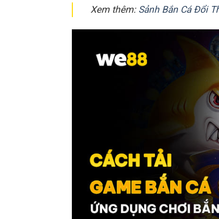
Xem thêm:
Sảnh Bắn Cá Đổi T