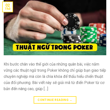
02
Th3
Khi bước chân vào thế giới của những quân bài, việc nắm
vững các thuật ngữ trong Poker không chỉ giúp bạn giao tiếp
chuyên nghiệp mà còn là chìa khóa để thấu hiểu chiến thuật
của đối phương. Bài viết này sẽ giải mã từ điển Poker từ cơ
bản đến nâng cao, giúp […]
CONTINUE READING
→