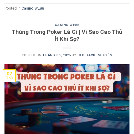
Posted in
Casino WE88
CASINO WE88
Thùng Trong Poker Là Gì | Vì Sao Cao Thủ
Ít Khi Sợ?
POSTED ON
THÁNG 3 2, 2026
BY
CEO DAVID NGUYỄN
02
Th3