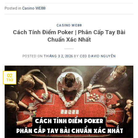
Posted in
Casino WE88
CASINO WE88
Cách Tính Điểm Poker | Phân Cấp Tay Bài
Chuẩn Xác Nhất
POSTED ON
THÁNG 3 2, 2026
BY
CEO DAVID NGUYỄN
02
Th3