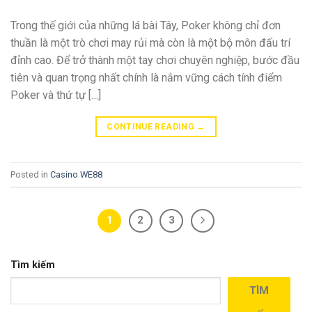
Trong thế giới của những lá bài Tây, Poker không chỉ đơn
thuần là một trò chơi may rủi mà còn là một bộ môn đấu trí
đỉnh cao. Để trở thành một tay chơi chuyên nghiệp, bước đầu
tiên và quan trọng nhất chính là nắm vững cách tính điểm
Poker và thứ tự […]
CONTINUE READING
→
Posted in
Casino WE88
1
2
3
Tìm kiếm
TÌM