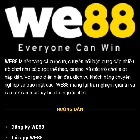
WE88
là nền tảng cá cược trực tuyến nổi bật, cung cấp nhiều
trò chơi như cá cược thể thao, casino, và các trò chơi slot
hấp dẫn. Với giao diện hiện đại, dịch vụ khách hàng chuyên
nghiệp và bảo mật cao, WE88 mang lại trải nghiệm giải trí và
cá cược an toàn, uy tín cho người chơi.
HƯỚNG DẪN
Đăng ký WE88
Tải app WE88