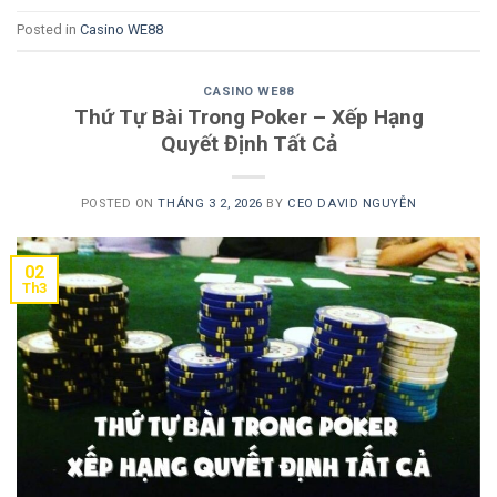
Posted in
Casino WE88
CASINO WE88
Thứ Tự Bài Trong Poker – Xếp Hạng
Quyết Định Tất Cả
POSTED ON
THÁNG 3 2, 2026
BY
CEO DAVID NGUYỄN
02
Th3