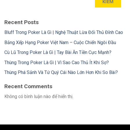
KIẾM
Recent Posts
Bluff Trong Poker Là Gì | Nghệ Thuật Lừa Đối Thủ Đỉnh Cao
Bảng Xếp Hạng Poker Việt Nam – Cuộc Chiến Ngôi Đầu
Cù Lũ Trong Poker Là Gì | Tay Bài Ăn Tiền Cực Mạnh?
Thùng Trong Poker Là Gì | Vì Sao Cao Thủ Ít Khi Sợ?
Thùng Phá Sảnh Và Tứ Quý Cái Nào Lớn Hơn Khi So Bài?
Recent Comments
Không có bình luận nào để hiển thị.