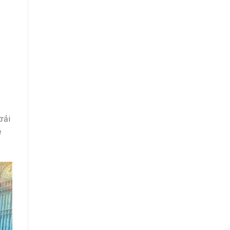
rải
ệ