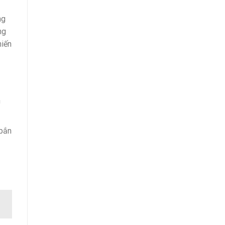
ng
ng
hiến
h
 bắn