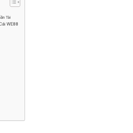
hần Tài
 Cái WE88