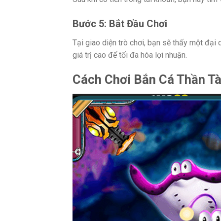
Bước 5: Bắt Đầu Chơi
Tại giao diện trò chơi, bạn sẽ thấy một đại
giá trị cao để tối đa hóa lợi nhuận.
Cách Chơi Bắn Cá Thần Tà