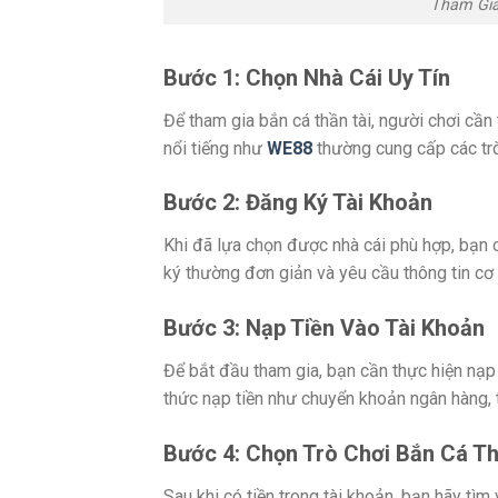
Tham Gia
Bước 1: Chọn Nhà Cái Uy Tín
Để tham gia bắn cá thần tài, người chơi cần 
nổi tiếng như
WE88
thường cung cấp các trò
Bước 2: Đăng Ký Tài Khoản
Khi đã lựa chọn được nhà cái phù hợp, bạn 
ký thường đơn giản và yêu cầu thông tin cơ 
Bước 3: Nạp Tiền Vào Tài Khoản
Để bắt đầu tham gia, bạn cần thực hiện nạp 
thức nạp tiền như chuyển khoản ngân hàng, t
Bước 4: Chọn Trò Chơi Bắn Cá Th
Sau khi có tiền trong tài khoản, bạn hãy tìm 