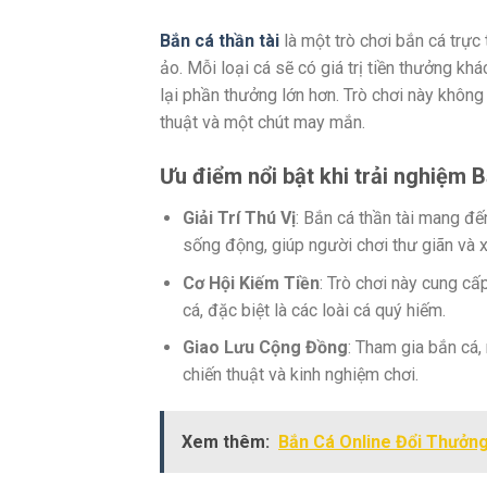
Bắn cá thần tài
là một trò chơi bắn cá trực
ảo. Mỗi loại cá sẽ có giá trị tiền thưởng khá
lại phần thưởng lớn hơn. Trò chơi này không
thuật và một chút may mắn.
Ưu điểm nổi bật khi trải nghiệm 
Giải Trí Thú Vị
: Bắn cá thần tài mang đến
sống động, giúp người chơi thư giãn và x
Cơ Hội Kiếm Tiền
: Trò chơi này cung cấ
cá, đặc biệt là các loài cá quý hiếm.
Giao Lưu Cộng Đồng
: Tham gia bắn cá,
chiến thuật và kinh nghiệm chơi.
Xem thêm:
Bắn Cá Online Đổi Thưởng