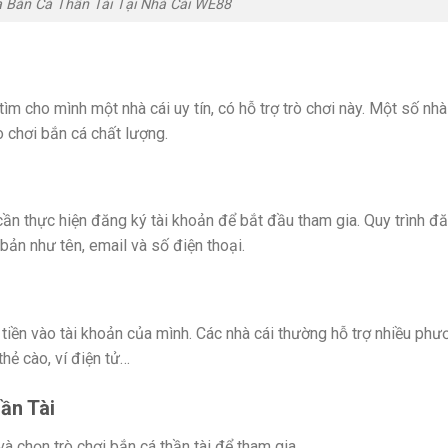
 Bắn Cá Thần Tài Tại Nhà Cái WE88
tìm cho mình một nhà cái uy tín, có hỗ trợ trò chơi này. Một số nhà
 chơi bắn cá chất lượng.
cần thực hiện đăng ký tài khoản để bắt đầu tham gia. Quy trình đ
bản như tên, email và số điện thoại.
tiền vào tài khoản của mình. Các nhà cái thường hỗ trợ nhiều phư
hẻ cào, ví điện tử…
ần Tài
và chọn trò chơi bắn cá thần tài để tham gia.