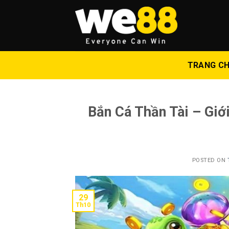
Skip
to
content
TRANG C
Bắn Cá Thần Tài – Giớ
POSTED ON
29
Th10