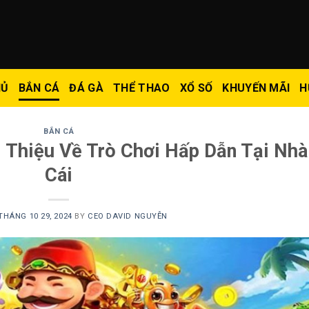
HỦ
BẮN CÁ
ĐÁ GÀ
THỂ THAO
XỔ SỐ
KHUYẾN MÃI
H
BẮN CÁ
i Thiệu Về Trò Chơi Hấp Dẫn Tại Nhà
Cái
THÁNG 10 29, 2024
BY
CEO DAVID NGUYỄN