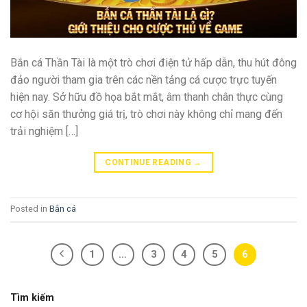
Bắn cá Thần Tài là một trò chơi điện tử hấp dẫn, thu hút đông
đảo người tham gia trên các nền tảng cá cược trực tuyến
hiện nay. Sở hữu đồ họa bắt mắt, âm thanh chân thực cùng
cơ hội săn thưởng giá trị, trò chơi này không chỉ mang đến
trải nghiệm […]
CONTINUE READING
→
Posted in
Bắn cá
1
…
3
4
5
6
Tìm kiếm