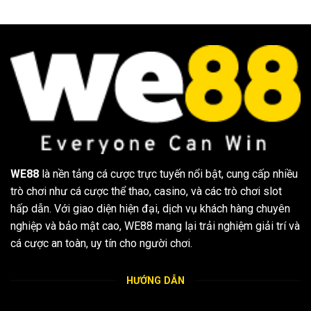
WE88
là nền tảng cá cược trực tuyến nổi bật, cung cấp nhiều
trò chơi như cá cược thể thao, casino, và các trò chơi slot
hấp dẫn. Với giao diện hiện đại, dịch vụ khách hàng chuyên
nghiệp và bảo mật cao, WE88 mang lại trải nghiệm giải trí và
cá cược an toàn, uy tín cho người chơi.
HƯỚNG DẪN