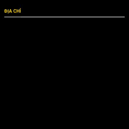
ĐỊA CHỈ