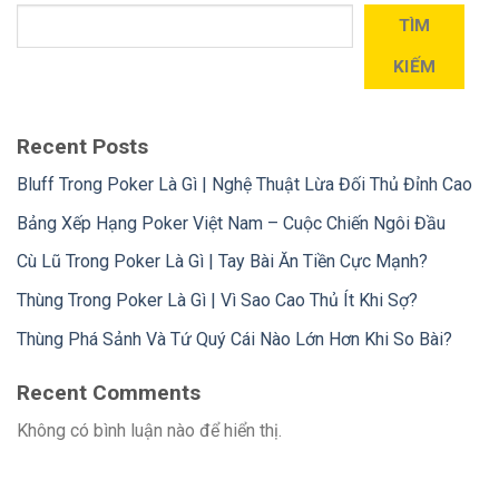
TÌM
KIẾM
Recent Posts
Bluff Trong Poker Là Gì | Nghệ Thuật Lừa Đối Thủ Đỉnh Cao
Bảng Xếp Hạng Poker Việt Nam – Cuộc Chiến Ngôi Đầu
Cù Lũ Trong Poker Là Gì | Tay Bài Ăn Tiền Cực Mạnh?
Thùng Trong Poker Là Gì | Vì Sao Cao Thủ Ít Khi Sợ?
Thùng Phá Sảnh Và Tứ Quý Cái Nào Lớn Hơn Khi So Bài?
Recent Comments
Không có bình luận nào để hiển thị.