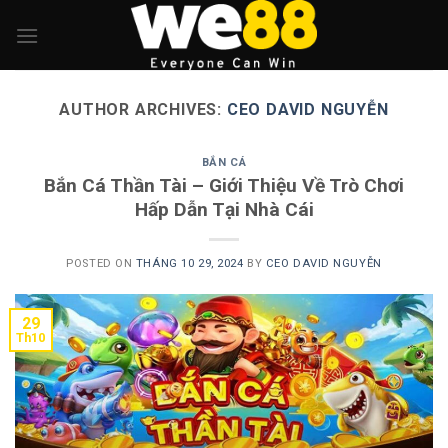
Skip
to
content
AUTHOR ARCHIVES:
CEO DAVID NGUYỄN
BẮN CÁ
Bắn Cá Thần Tài – Giới Thiệu Về Trò Chơi
Hấp Dẫn Tại Nhà Cái
POSTED ON
THÁNG 10 29, 2024
BY
CEO DAVID NGUYỄN
29
Th10